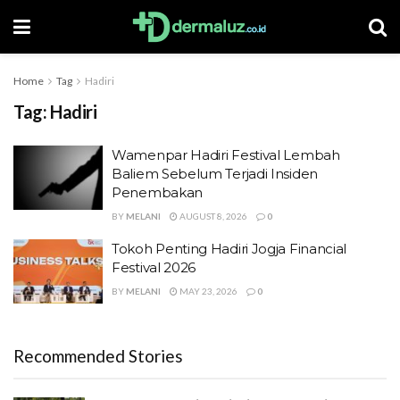
Home
Tag
Hadiri
Tag:
Hadiri
Wamenpar Hadiri Festival Lembah
Baliem Sebelum Terjadi Insiden
Penembakan
BY
MELANI
AUGUST 8, 2026
0
Tokoh Penting Hadiri Jogja Financial
Festival 2026
BY
MELANI
MAY 23, 2026
0
Recommended Stories