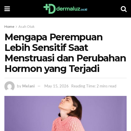
Home
Asah Otak
Mengapa Perempuan
Lebih Sensitif Saat
Menstruasi dan Perubahan
Hormon yang Terjadi
by
Melani
May 15, 2026
Reading Time: 2 mins read