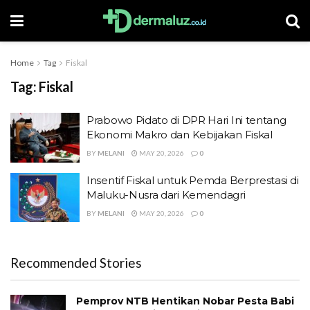
Home
Tag
Fiskal
Tag:
Fiskal
Prabowo Pidato di DPR Hari Ini tentang
Ekonomi Makro dan Kebijakan Fiskal
BY
MELANI
MAY 20, 2026
0
Insentif Fiskal untuk Pemda Berprestasi di
Maluku-Nusra dari Kemendagri
BY
MELANI
MAY 20, 2026
0
Recommended Stories
Pemprov NTB Hentikan Nobar Pesta Babi