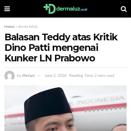
Home
Berita Sehat
Balasan Teddy atas Kritik
Dino Patti mengenai
Kunker LN Prabowo
by
Melani
June 2, 2026
Reading Time: 2 mins read