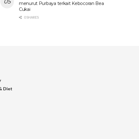
menurut Purbaya terkait Kebocoran Bea
Cukai
0 SHARES
y
& Diet