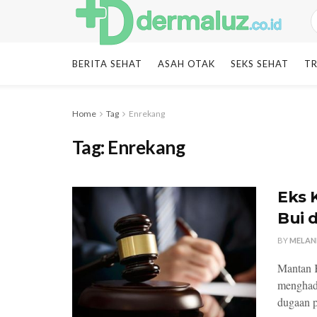
BERITA SEHAT
ASAH OTAK
SEKS SEHAT
TR
Home
Tag
Enrekang
Tag:
Enrekang
Eks 
Bui 
BY
MELAN
Mantan K
menghada
dugaan p