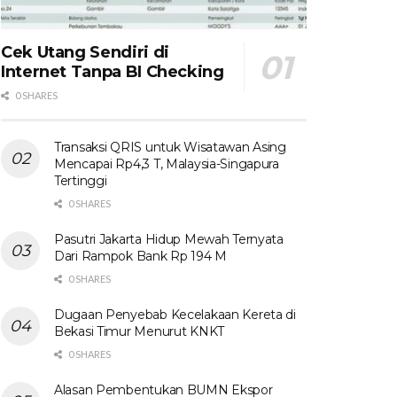
Cek Utang Sendiri di
Internet Tanpa BI Checking
0 SHARES
Transaksi QRIS untuk Wisatawan Asing
Mencapai Rp4,3 T, Malaysia-Singapura
Tertinggi
0 SHARES
Pasutri Jakarta Hidup Mewah Ternyata
Dari Rampok Bank Rp 194 M
0 SHARES
Dugaan Penyebab Kecelakaan Kereta di
Bekasi Timur Menurut KNKT
0 SHARES
Alasan Pembentukan BUMN Ekspor