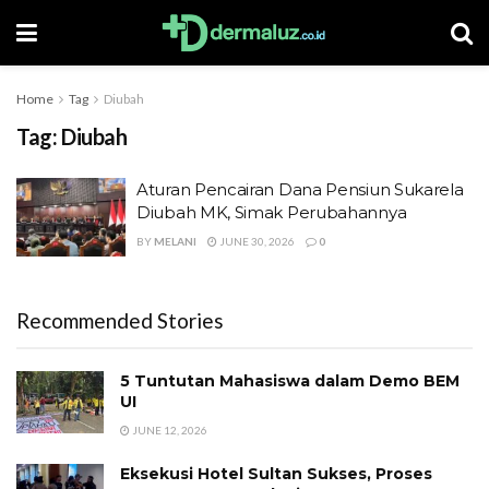
Home
Tag
Diubah
Tag:
Diubah
Aturan Pencairan Dana Pensiun Sukarela
Diubah MK, Simak Perubahannya
BY
MELANI
JUNE 30, 2026
0
Recommended Stories
5 Tuntutan Mahasiswa dalam Demo BEM
UI
JUNE 12, 2026
Eksekusi Hotel Sultan Sukses, Proses