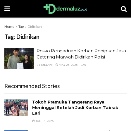
Home
Tag
Didirikan
Tag:
Didirikan
Posko Pengaduan Korban Penipuan Jasa
Catering Marwah Didirikan Polisi
BY
MELANI
MAY 26, 2026
0
Recommended Stories
Tokoh Pramuka Tangerang Raya
Meninggal Setelah Jadi Korban Tabrak
Lari
JUNE 8, 2026