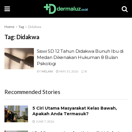
Home
Tag
Didakwa
Tag:
Didakwa
Siswi SD 12 Tahun Didakwa Bunuh Ibu di
Medan Dikenakan Hukuman 8 Bulan
Psikologi
BY
MELANI
MAY 31, 2026
0
Recommended Stories
5 Ciri Utama Masyarakat Kelas Bawah,
Apakah Anda Termasuk?
JUNE 7, 2026