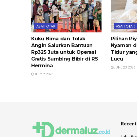
ASAH OTAK
ASAH OTAK
Kuku Bima dan Tolak
Pilihan P
Angin Salurkan Bantuan
Nyaman d
Rp325 Juta untuk Operasi
Tidur yan
Gratis Sumbing Bibir di RS
Lucu
Hermina
JUNE 23, 2026
JULY 9, 2026
Recent
Laba Pen