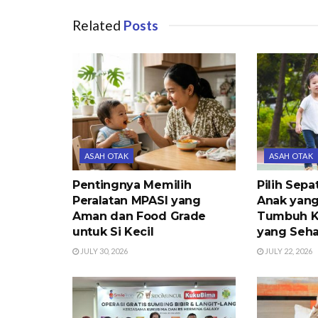
Related
Posts
ASAH OTAK
ASAH OTAK
Pentingnya Memilih
Pilih Sepa
Peralatan MPASI yang
Anak yang
Aman dan Food Grade
Tumbuh K
untuk Si Kecil
yang Seha
JULY 30, 2026
JULY 22, 2026