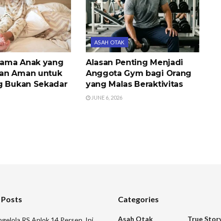
ASAH OTAK
iyama Anak yang
Alasan Penting Menjadi
an Aman untuk
Anggota Gym bagi Orang
g Bukan Sekadar
yang Malas Beraktivitas
JUNE 6, 2026
 Posts
Categories
Asah Otak
True Stor
gelola RS Anlok 14 Persen, Ini