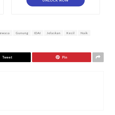
UNLOCK NOW
ewasa
Gunung
IDAI
Jelaskan
Kecil
Naik
Tweet
Pin