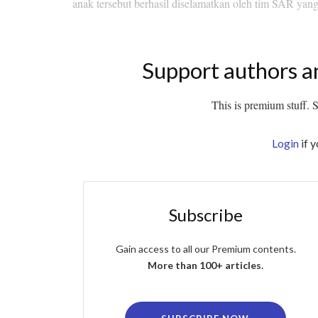
anak tersebut berhasil diselamatkan oleh tim SAR yang
Support authors a
This is premium stuff. Su
Login
if 
Subscribe
Gain access to all our Premium contents.
More than 100+ articles.