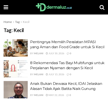
Home
Tag
Kecil
Tag:
Kecil
Pentingnya Memilih Peralatan MPASI
yang Aman dan Food Grade untuk Si Kecil
BY
MELANI
JULY 30, 2026
0
8 Rekomendasi Tas Bayi Multifungsi untuk
Perjalanan Nyaman dengan Si Kecil
BY
MELANI
JULY 15, 2026
0
Anak Bukan Dewasa Kecil, IDAI Jelaskan
Alasan Tidak Ajak Batita Naik Gunung
BY
MELANI
MAY 22, 2026
0