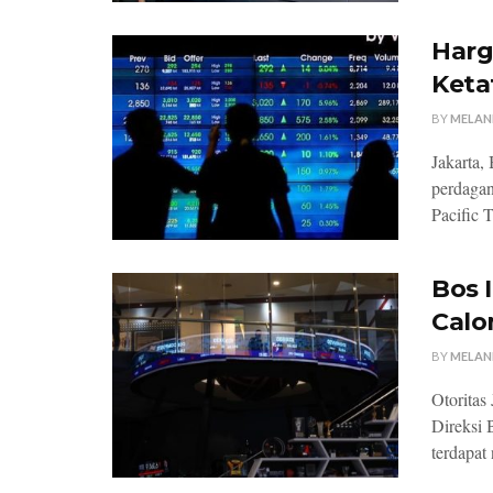
Harg
Keta
BY
MELAN
Jakarta,
perdagan
Pacific 
Bos 
Calo
BY
MELAN
Otoritas
Direksi 
terdapat