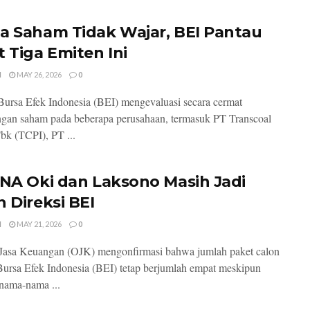
a Saham Tidak Wajar, BEI Pantau
t Tiga Emiten Ini
I
MAY 26, 2026
0
 Bursa Efek Indonesia (BEI) mengevaluasi secara cermat
gan saham pada beberapa perusahaan, termasuk PT Transcoal
Tbk (TCPI), PT ...
INA Oki dan Laksono Masih Jadi
n Direksi BEI
I
MAY 21, 2026
0
 Jasa Keuangan (OJK) mengonfirmasi bahwa jumlah paket calon
Bursa Efek Indonesia (BEI) tetap berjumlah empat meskipun
 nama-nama ...