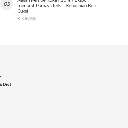
Alasan Pembentukan BUMN Ekspor
menurut Purbaya terkait Kebocoran Bea
Cukai
0 SHARES
y
& Diet