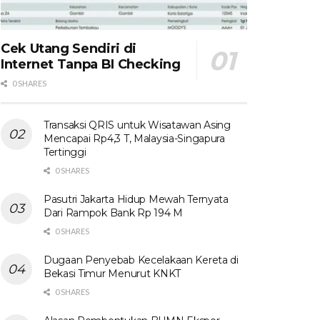
Cek Utang Sendiri di
Internet Tanpa BI Checking
0 SHARES
Transaksi QRIS untuk Wisatawan Asing
Mencapai Rp4,3 T, Malaysia-Singapura
Tertinggi
0 SHARES
Pasutri Jakarta Hidup Mewah Ternyata
Dari Rampok Bank Rp 194 M
0 SHARES
Dugaan Penyebab Kecelakaan Kereta di
Bekasi Timur Menurut KNKT
0 SHARES