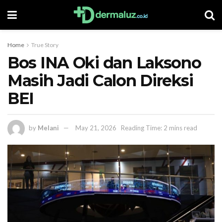
Home
True Story
Bos INA Oki dan Laksono
Masih Jadi Calon Direksi
BEI
by
Melani
May 21, 2026
Reading Time: 2 mins read