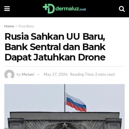
Home
True Story
Rusia Sahkan UU Baru,
Bank Sentral dan Bank
Dapat Jatuhkan Drone
by
Melani
May 27, 2026
Reading Time: 2 mins read