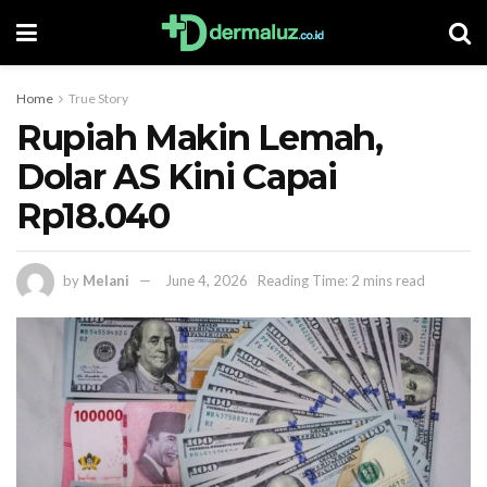
Home
True Story
Rupiah Makin Lemah,
Dolar AS Kini Capai
Rp18.040
by
Melani
June 4, 2026
Reading Time: 2 mins read