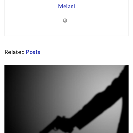
Melani
Related
Posts