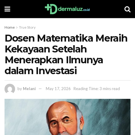
Home
True Story
Dosen Matematika Meraih
Kekayaan Setelah
Menerapkan Ilmunya
dalam Investasi
by
Melani
May 17, 2026
Reading Time: 3 mins read