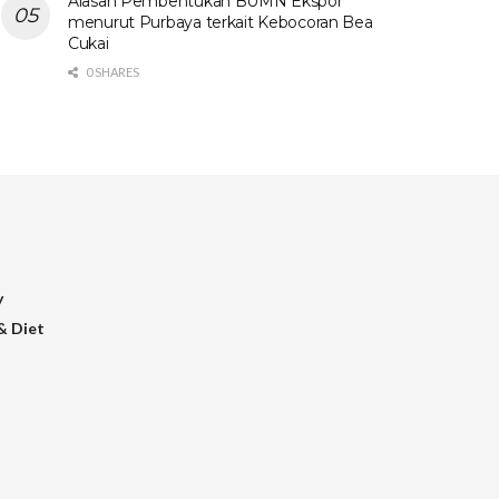
Alasan Pembentukan BUMN Ekspor
menurut Purbaya terkait Kebocoran Bea
Cukai
0 SHARES
y
& Diet