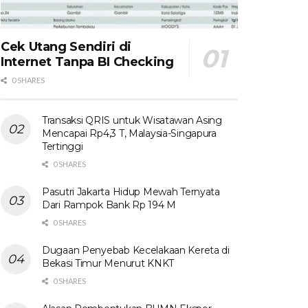
Cek Utang Sendiri di
Internet Tanpa BI Checking
0 SHARES
Transaksi QRIS untuk Wisatawan Asing
Mencapai Rp4,3 T, Malaysia-Singapura
Tertinggi
0 SHARES
Pasutri Jakarta Hidup Mewah Ternyata
Dari Rampok Bank Rp 194 M
0 SHARES
Dugaan Penyebab Kecelakaan Kereta di
Bekasi Timur Menurut KNKT
0 SHARES