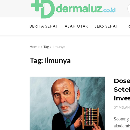
BERITA SEHAT
ASAH OTAK
SEKS SEHAT
TR
Home
Tag
Ilmunya
Tag:
Ilmunya
Dose
Sete
Inve
BY
MELAN
Seorang 
akademis