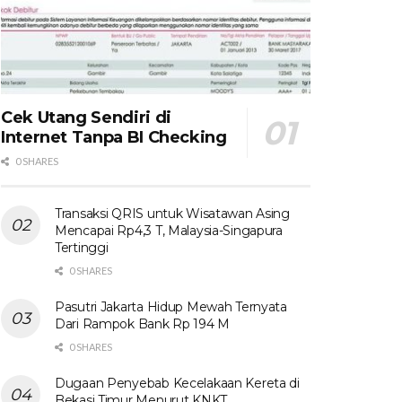
Cek Utang Sendiri di
Internet Tanpa BI Checking
0 SHARES
Transaksi QRIS untuk Wisatawan Asing
Mencapai Rp4,3 T, Malaysia-Singapura
Tertinggi
0 SHARES
Pasutri Jakarta Hidup Mewah Ternyata
Dari Rampok Bank Rp 194 M
0 SHARES
Dugaan Penyebab Kecelakaan Kereta di
Bekasi Timur Menurut KNKT