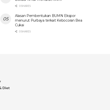
0 SHARES
Alasan Pembentukan BUMN Ekspor
menurut Purbaya terkait Kebocoran Bea
Cukai
0 SHARES
y
& Diet