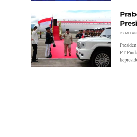
Prab
Pres
BY
MELAN
Presiden
PT Pinda
kepresid