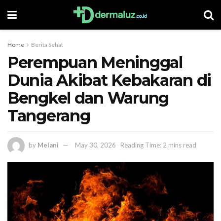
Home
Berita Sehat
Perempuan Meninggal
Dunia Akibat Kebakaran di
Bengkel dan Warung
Tangerang
by
Melani
May 30, 2026
Reading Time: 2 mins read