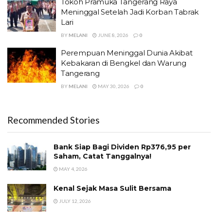
Tokoh Pramuka Tangerang Raya
Meninggal Setelah Jadi Korban Tabrak
Lari
BY
MELANI
JUNE 8, 2026
0
Perempuan Meninggal Dunia Akibat
Kebakaran di Bengkel dan Warung
Tangerang
BY
MELANI
MAY 30, 2026
0
Recommended Stories
Bank Siap Bagi Dividen Rp376,95 per
Saham, Catat Tanggalnya!
MAY 4, 2026
Kenal Sejak Masa Sulit Bersama
JULY 12, 2026