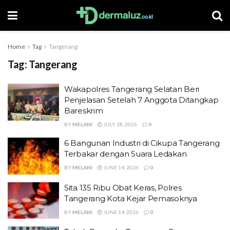
Home
Tag
Tangerang
Tag:
Tangerang
Wakapolres Tangerang Selatan Beri
Penjelasan Setelah 7 Anggota Ditangkap
Bareskrim
BY
MELANI
JULY 28, 2026
0
6 Bangunan Industri di Cikupa Tangerang
Terbakar dengan Suara Ledakan
BY
MELANI
JUNE 14, 2026
0
Sita 135 Ribu Obat Keras, Polres
Tangerang Kota Kejar Pemasoknya
BY
MELANI
JUNE 14, 2026
0