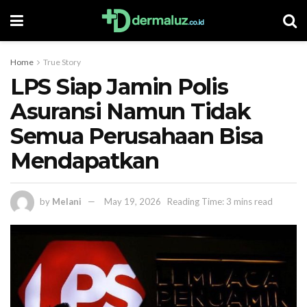
Home
True Story
LPS Siap Jamin Polis
Asuransi Namun Tidak
Semua Perusahaan Bisa
Mendapatkan
by
Melani
May 19, 2026
Reading Time: 3 mins read