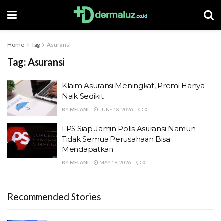
Home
Tag
Asuransi
Tag:
Asuransi
Klaim Asuransi Meningkat, Premi Hanya
Naik Sedikit
BY
MELANI
JUNE 18, 2026
0
LPS Siap Jamin Polis Asuransi Namun
Tidak Semua Perusahaan Bisa
Mendapatkan
BY
MELANI
MAY 19, 2026
0
Recommended Stories