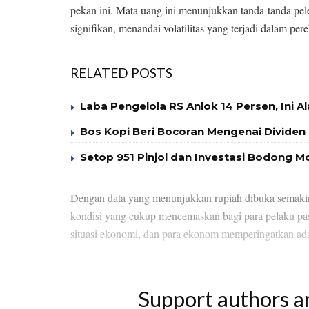
pekan ini. Mata uang ini menunjukkan tanda-tanda p
signifikan, menandai volatilitas yang terjadi dalam pe
RELATED POSTS
Laba Pengelola RS Anlok 14 Persen, Ini A
Bos Kopi Beri Bocoran Mengenai Dividen
Setop 951 Pinjol dan Investasi Bodong 
Dengan data yang menunjukkan rupiah dibuka semakin 
kondisi yang cukup mencemaskan bagi para pelaku pas
situasi ekonomi, dan para ekonom memperingatkan ada
Support authors a