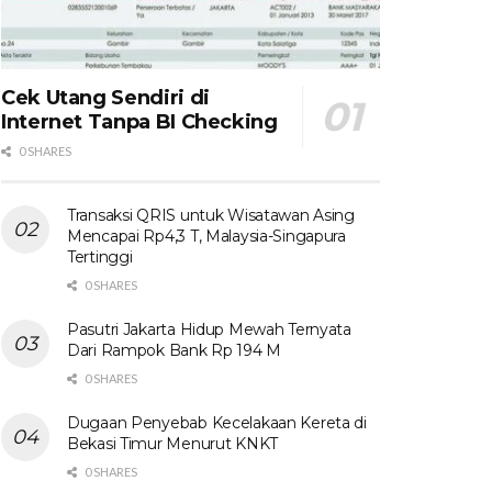
Cek Utang Sendiri di
Internet Tanpa BI Checking
0 SHARES
Transaksi QRIS untuk Wisatawan Asing
Mencapai Rp4,3 T, Malaysia-Singapura
Tertinggi
0 SHARES
Pasutri Jakarta Hidup Mewah Ternyata
Dari Rampok Bank Rp 194 M
0 SHARES
Dugaan Penyebab Kecelakaan Kereta di
Bekasi Timur Menurut KNKT
0 SHARES