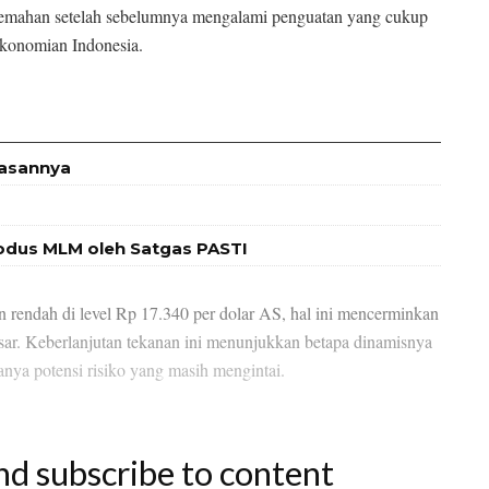
elemahan setelah sebelumnya mengalami penguatan yang cukup
rekonomian Indonesia.
lasannya
Modus MLM oleh Satgas PASTI
rendah di level Rp 17.340 per dolar AS, hal ini mencerminkan
ar. Keberlanjutan tekanan ini menunjukkan betapa dinamisnya
nya potensi risiko yang masih mengintai.
nd subscribe to content