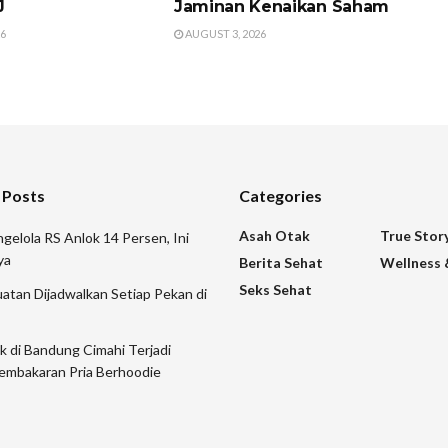
J
Jaminan Kenaikan Saham
26
AUGUST 3, 2026
 Posts
Categories
Asah Otak
True Stor
gelola RS Anlok 14 Persen, Ini
ya
Berita Sehat
Wellness 
Seks Sehat
atan Dijadwalkan Setiap Pekan di
ik di Bandung Cimahi Terjadi
embakaran Pria Berhoodie