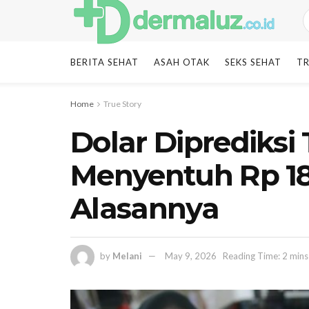
BERITA SEHAT
ASAH OTAK
SEKS SEHAT
TR
Home
True Story
Dolar Diprediksi
Menyentuh Rp 18
Alasannya
by
Melani
May 9, 2026
Reading Time: 2 mins