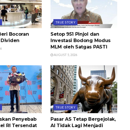
Y
TRUE STORY
Beri Bocoran
Setop 951 Pinjol dan
Dividen
Investasi Bodong Modus
MLM oleh Satgas PASTI
26
AUGUST 5, 2026
Y
TRUE STORY
laskan Penyebab
Pasar AS Tetap Bergejolak,
el RI Tersendat
AI Tidak Lagi Menjadi