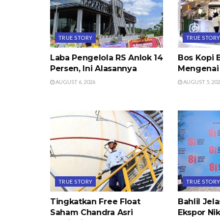
TRUE STORY
TRUE STOR
Laba Pengelola RS Anlok 14
Bos Kopi 
Persen, Ini Alasannya
Mengenai 
AUGUST 6, 2026
AUGUST 5, 20
TRUE STORY
TRUE STOR
Tingkatkan Free Float
Bahlil Je
Saham Chandra Asri
Ekspor Nik