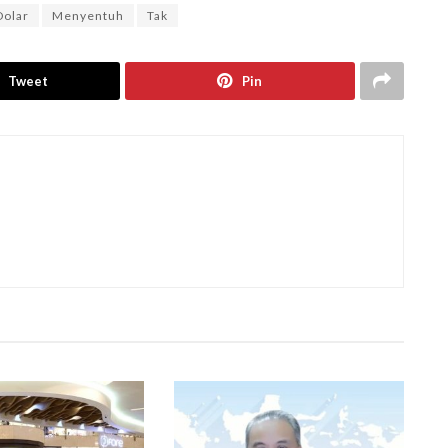
Dolar
Menyentuh
Tak
Tweet
Pin