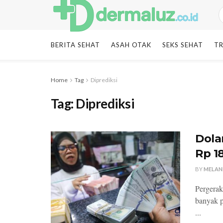
BERITA SEHAT
ASAH OTAK
SEKS SEHAT
TR
Home
Tag
Diprediksi
Tag:
Diprediksi
Dola
Rp 1
BY
MELAN
Pergerak
banyak p
...