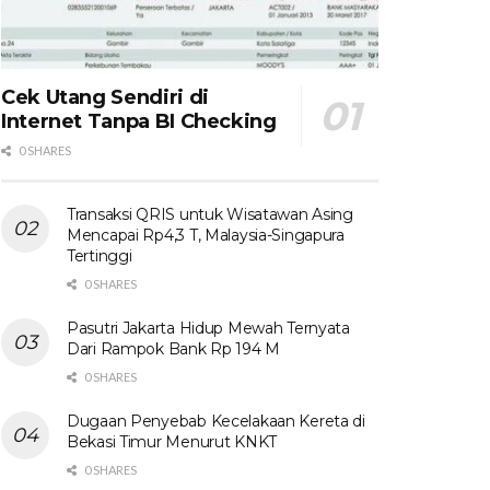
Cek Utang Sendiri di
Internet Tanpa BI Checking
0 SHARES
Transaksi QRIS untuk Wisatawan Asing
Mencapai Rp4,3 T, Malaysia-Singapura
Tertinggi
0 SHARES
Pasutri Jakarta Hidup Mewah Ternyata
Dari Rampok Bank Rp 194 M
0 SHARES
Dugaan Penyebab Kecelakaan Kereta di
Bekasi Timur Menurut KNKT
0 SHARES