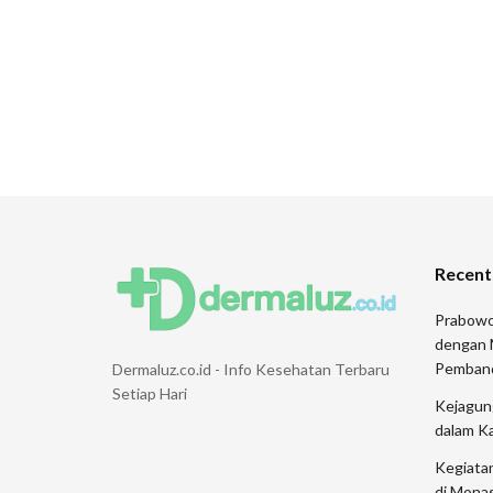
Recent
Prabowo
dengan 
Pemban
Dermaluz.co.id - Info Kesehatan Terbaru
Setiap Hari
Kejagung
dalam K
Kegiata
di Monas