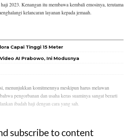
h haji 2023. Kenangan itu membawa kembali emosinya, terutama
menghalangi kelancaran layanan kepada jemaah.
ra Capai Tinggi 15 Meter
Video AI Prabowo, Ini Modusnya
kasi, menunjukkan komitmennya meskipun harus melawan
ahwa pengorbanan dan usaha keras suaminya sangat berarti
ankan ibadah haji dengan cara yang sah.
nd subscribe to content