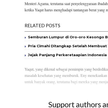
Menteri Agama, terutama saat penyelenggaraan ibada
ketika Yaqut harus menghadapi tantangan berat yang 
RELATED POSTS
Semburan Lumpur di Oro-oro Kesongo Blo
Pria Cimahi Ditangkap Setelah Membuat 
Jejak Panjang Perkeretaapian Indonesia
Yaqut, yang dikenal sebagai pemimpin yang berdedi
masalah kesehatan yang memburuk. Eny menekankan b
untuk banyak orang, terutama bagi mereka yang menjal
Support authors a