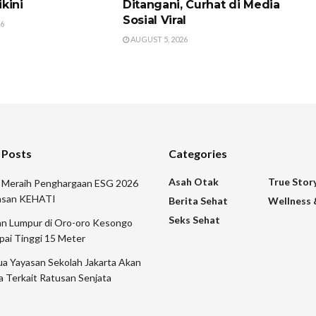
kini
Ditangani, Curhat di Media
Sosial Viral
26
AUGUST 5, 2026
 Posts
Categories
Asah Otak
True Stor
r Meraih Penghargaan ESG 2026
yasan KEHATI
Berita Sehat
Wellness 
Seks Sehat
n Lumpur di Oro-oro Kesongo
pai Tinggi 15 Meter
a Yayasan Sekolah Jakarta Akan
a Terkait Ratusan Senjata