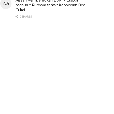
Alasan Pembentukan BUMN Ekspor
menurut Purbaya terkait Kebocoran Bea
Cukai
0 SHARES