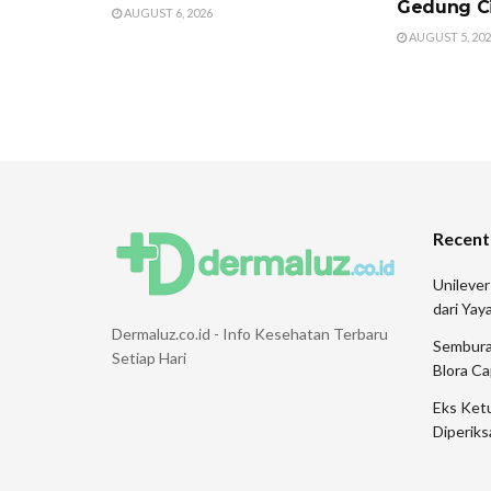
Gedung Ci
AUGUST 6, 2026
AUGUST 5, 20
Recent
Unileve
dari Ya
Dermaluz.co.id - Info Kesehatan Terbaru
Sembura
Setiap Hari
Blora Ca
Eks Ketu
Diperiks