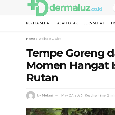
BERITA SEHAT
ASAH OTAK
SEKS SEHAT
TR
Home
Wellness & Diet
Tempe Goreng da
Momen Hangat Is
Rutan
by
Melani
May 27, 2026
Reading Time: 2 mi