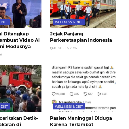
 DIET
WELLNESS & DIET
hi Ditangkap
Jejak Panjang
embuat Video AI
Perkeretaapian Indonesia
Ini Modusnya
AUGUST 6, 2026
26
 DIET
WELLNESS & DIET
ceritakan Detik-
Pasien Meninggal Diduga
akaran di
Karena Terlambat