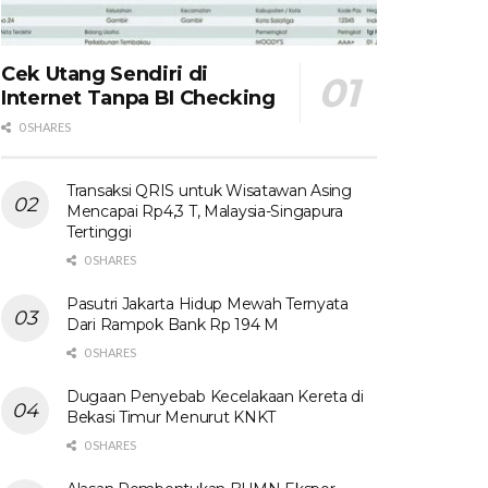
Cek Utang Sendiri di
Internet Tanpa BI Checking
0 SHARES
Transaksi QRIS untuk Wisatawan Asing
Mencapai Rp4,3 T, Malaysia-Singapura
Tertinggi
0 SHARES
Pasutri Jakarta Hidup Mewah Ternyata
Dari Rampok Bank Rp 194 M
0 SHARES
Dugaan Penyebab Kecelakaan Kereta di
Bekasi Timur Menurut KNKT
0 SHARES