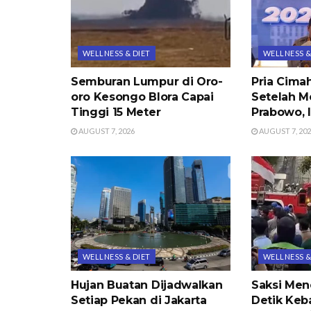
WELLNESS & DIET
WELLNESS &
Semburan Lumpur di Oro-
Pria Cima
oro Kesongo Blora Capai
Setelah M
Tinggi 15 Meter
Prabowo, 
AUGUST 7, 2026
AUGUST 7, 20
WELLNESS & DIET
WELLNESS &
Hujan Buatan Dijadwalkan
Saksi Men
Setiap Pekan di Jakarta
Detik Keb