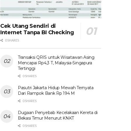
Cek Utang Sendiri di
Internet Tanpa BI Checking
0 SHARES
Transaksi QRIS untuk Wisatawan Asing
Mencapai Rp4,3 T, Malaysia-Singapura
Tertinggi
0 SHARES
Pasutri Jakarta Hidup Mewah Ternyata
Dari Rampok Bank Rp 194 M
0 SHARES
Dugaan Penyebab Kecelakaan Kereta di
Bekasi Timur Menurut KNKT
0 SHARES