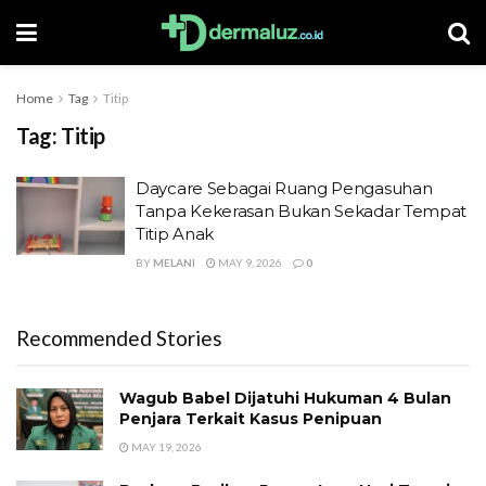
Home
Tag
Titip
Tag:
Titip
Daycare Sebagai Ruang Pengasuhan
Tanpa Kekerasan Bukan Sekadar Tempat
Titip Anak
BY
MELANI
MAY 9, 2026
0
Recommended Stories
Wagub Babel Dijatuhi Hukuman 4 Bulan
Penjara Terkait Kasus Penipuan
MAY 19, 2026