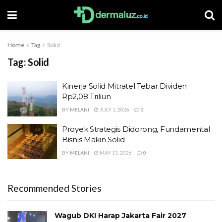
Home
Tag
Solid
Tag:
Solid
Kinerja Solid Mitratel Tebar Dividen
Rp2,08 Triliun
BY
MELANI
JULY 1, 2026
0
Proyek Strategis Didorong, Fundamental
Bisnis Makin Solid
BY
MELANI
MAY 13, 2026
0
Recommended Stories
Wagub DKI Harap Jakarta Fair 2027