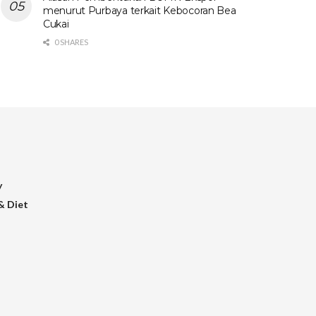
menurut Purbaya terkait Kebocoran Bea
Cukai
0 SHARES
y
& Diet