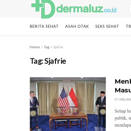
BERITA SEHAT
ASAH OTAK
SEKS SEHAT
TR
Home
Tag
Sjafrie
Tag:
Sjafrie
Menh
Masu
BY
MELAN
Setiap h
publik, 
mendapat