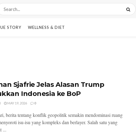
UE STORY
WELLNESS & DIET
an Sjafrie Jelas Alasan Trump
kkan Indonesia ke BoP
I
MAY 19, 2026
0
ari, berita tentang konflik geopolitik semakin mendominasi ruang
menyoroti isu-isu yang kompleks dan berlayer. Salah satu yang
 ...