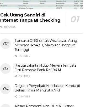
Cek Utang Sendiri di
Internet Tanpa BI Checking
0 SHARES
Transaksi QRIS untuk Wisatawan Asing
Mencapai Rp4,3 T, Malaysia-Singapura
Tertinggi
0 SHARES
Pasutri Jakarta Hidup Mewah Ternyata
Dari Rampok Bank Rp 194 M
0 SHARES
Dugaan Penyebab Kecelakaan Kereta di
Bekasi Timur Menurut KNKT
0 SHARES
Alasan Pembentukan BUMN Ekspor