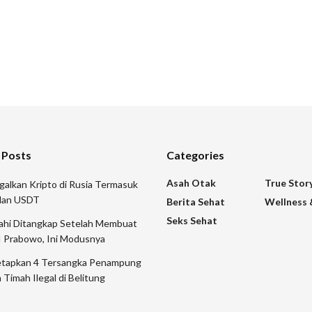
 Posts
Categories
Asah Otak
True Stor
galkan Kripto di Rusia Termasuk
 dan USDT
Berita Sehat
Wellness 
Seks Sehat
mahi Ditangkap Setelah Membuat
I Prabowo, Ini Modusnya
etapkan 4 Tersangka Penampung
 Timah Ilegal di Belitung