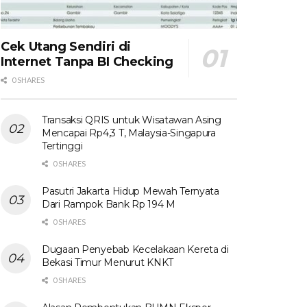
Cek Utang Sendiri di
Internet Tanpa BI Checking
0 SHARES
Transaksi QRIS untuk Wisatawan Asing
Mencapai Rp4,3 T, Malaysia-Singapura
Tertinggi
0 SHARES
Pasutri Jakarta Hidup Mewah Ternyata
Dari Rampok Bank Rp 194 M
0 SHARES
Dugaan Penyebab Kecelakaan Kereta di
Bekasi Timur Menurut KNKT
0 SHARES