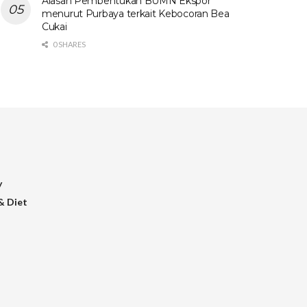
Alasan Pembentukan BUMN Ekspor
menurut Purbaya terkait Kebocoran Bea
Cukai
0 SHARES
y
& Diet