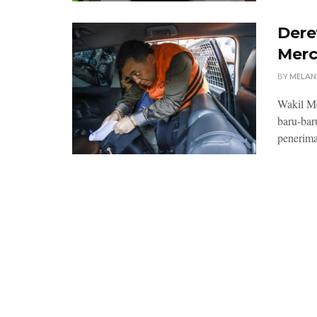
Dere
Merc
BY
MELAN
Wakil Me
baru-bar
penerimaa