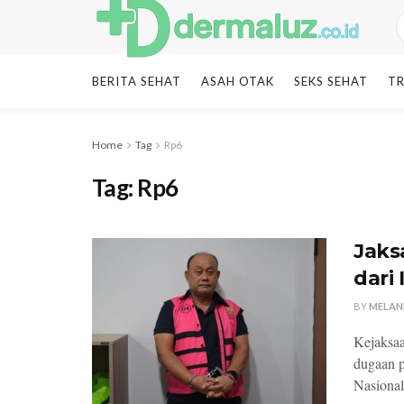
BERITA SEHAT
ASAH OTAK
SEKS SEHAT
TR
Home
Tag
Rp6
Tag:
Rp6
Jaks
dari
BY
MELAN
Kejaksa
dugaan p
Nasional