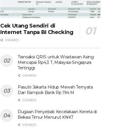
Cek Utang Sendiri di
Internet Tanpa BI Checking
0 SHARES
Transaksi QRIS untuk Wisatawan Asing
Mencapai Rp4,3 T, Malaysia-Singapura
Tertinggi
0 SHARES
Pasutri Jakarta Hidup Mewah Ternyata
Dari Rampok Bank Rp 194 M
0 SHARES
Dugaan Penyebab Kecelakaan Kereta di
Bekasi Timur Menurut KNKT
0 SHARES