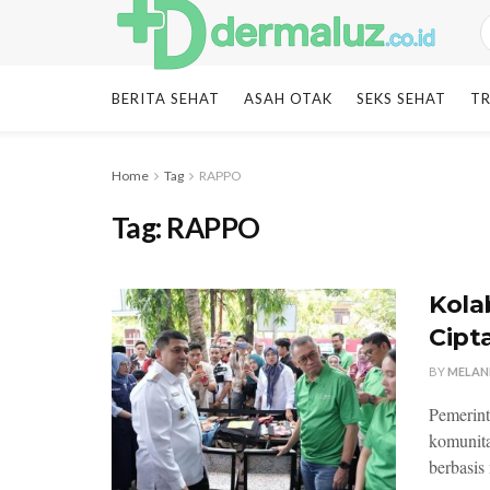
BERITA SEHAT
ASAH OTAK
SEKS SEHAT
TR
Home
Tag
RAPPO
Tag:
RAPPO
Kola
Cipt
BY
MELAN
Pemerint
komunita
berbasis