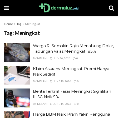
Home
Tag
Meningkat
Tag:
Meningkat
Warga RI Semakin Rajin Menabung Dolar,
Tabungan Valas Meningkat 185%
BY
MELANI
JULY 30, 2026
0
Klaim Asuransi Meningkat, Premi Hanya
Naik Sedikit
BY
MELANI
JUNE 18, 2026
0
Berita Terkini! Pasar Meningkat Signifikan
IHSG Naik 5%
BY
MELANI
JUNE 15, 2026
0
Harga BBM Naik, Pram Yakin Pengguna