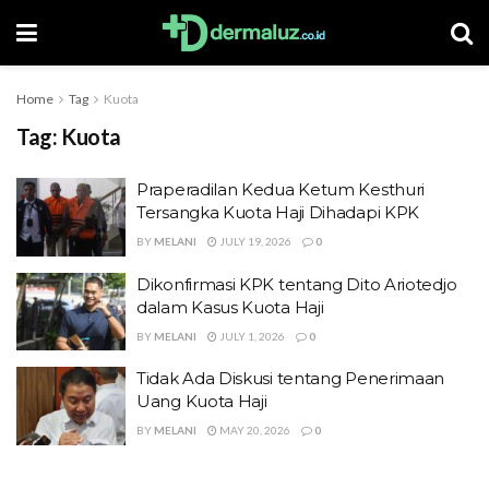
Home
Tag
Kuota
Tag:
Kuota
Praperadilan Kedua Ketum Kesthuri
Tersangka Kuota Haji Dihadapi KPK
BY
MELANI
JULY 19, 2026
0
Dikonfirmasi KPK tentang Dito Ariotedjo
dalam Kasus Kuota Haji
BY
MELANI
JULY 1, 2026
0
Tidak Ada Diskusi tentang Penerimaan
Uang Kuota Haji
BY
MELANI
MAY 20, 2026
0