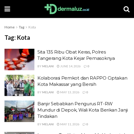
Home
Tag
Kota
Tag:
Kota
Sita 135 Ribu Obat Keras, Polres
Tangerang Kota Kejar Pemasoknya
BY
MELANI
JUNE 14, 2026
0
Kolaborasi Pemkot dan RAPPO Ciptakan
Kota Makassar yang Bersih
BY
MELANI
MAY 13, 2026
0
Banjir Sebabkan Pengurus RT-RW
Mundur di Depok, Wali Kota Berikan Janji
Tindakan
BY
MELANI
MAY 11, 2026
0