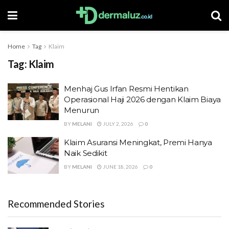
Home
Tag
Klaim
Tag:
Klaim
Menhaj Gus Irfan Resmi Hentikan
Operasional Haji 2026 dengan Klaim Biaya
Menurun
BY
MELANI
JULY 2, 2026
0
Klaim Asuransi Meningkat, Premi Hanya
Naik Sedikit
BY
MELANI
JUNE 18, 2026
0
Recommended Stories