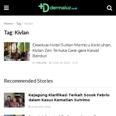
Home
Tag
Kivlan
Tag:
Kivlan
Eksekusi Hotel Sultan Memicu Kericuhan,
Kivlan Zen Terluka Gara-gara Kawat
Berduri
BY
MELANI
JUNE 18, 2026
0
Recommended Stories
Kejagung Klarifikasi Terkait Sosok Febrio
dalam Kasus Kematian Sutrimo
AUGUST 8, 2026