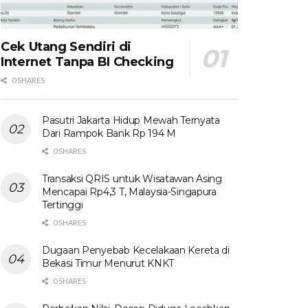
Cek Utang Sendiri di
Internet Tanpa BI Checking
0 SHARES
Pasutri Jakarta Hidup Mewah Ternyata
Dari Rampok Bank Rp 194 M
0 SHARES
Transaksi QRIS untuk Wisatawan Asing
Mencapai Rp4,3 T, Malaysia-Singapura
Tertinggi
0 SHARES
Dugaan Penyebab Kecelakaan Kereta di
Bekasi Timur Menurut KNKT
0 SHARES