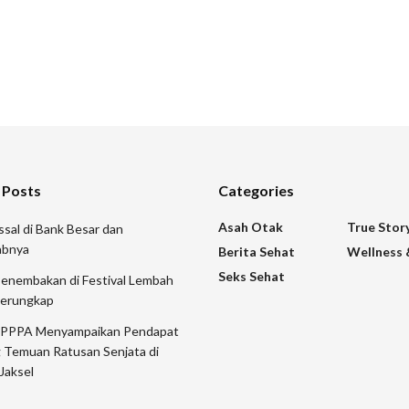
 Posts
Categories
Asah Otak
True Stor
sal di Bank Besar dan
abnya
Berita Sehat
Wellness 
Seks Sehat
Penembakan di Festival Lembah
Terungkap
 PPPA Menyampaikan Pendapat
 Temuan Ratusan Senjata di
Jaksel