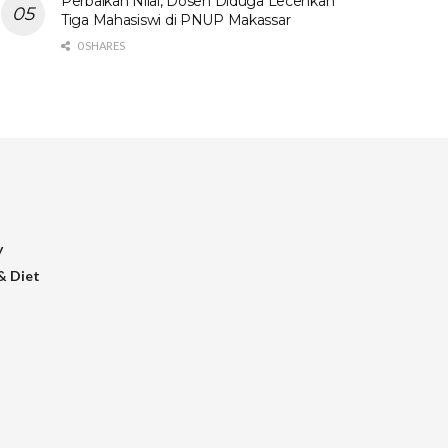
Perbaikan Nilai, Dosen Diduga Lecehkan
Tiga Mahasiswi di PNUP Makassar
0 SHARES
y
& Diet