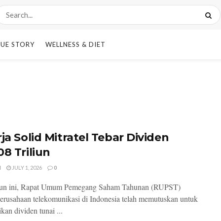
UE STORY
WELLNESS & DIET
ja Solid Mitratel Tebar Dividen
08 Triliun
I
JULY 1, 2026
0
hun ini, Rapat Umum Pemegang Saham Tahunan (RUPST)
erusahaan telekomunikasi di Indonesia telah memutuskan untuk
an dividen tunai ...