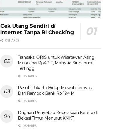
Cek Utang Sendiri di
Internet Tanpa BI Checking
0 SHARES
Transaksi QRIS untuk Wisatawan Asing
Mencapai Rp4,3 T, Malaysia-Singapura
Tertinggi
0 SHARES
Pasutri Jakarta Hidup Mewah Ternyata
Dari Rampok Bank Rp 194 M
0 SHARES
Dugaan Penyebab Kecelakaan Kereta di
Bekasi Timur Menurut KNKT
0 SHARES