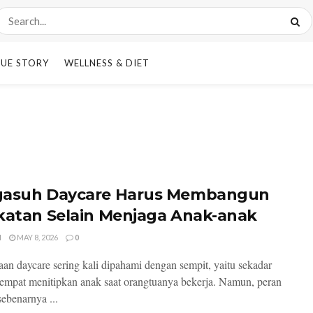
UE STORY
WELLNESS & DIET
asuh Daycare Harus Membangun
katan Selain Menjaga Anak-anak
I
MAY 8, 2026
0
an daycare sering kali dipahami dengan sempit, yaitu sekadar
tempat menitipkan anak saat orangtuanya bekerja. Namun, peran
sebenarnya ...