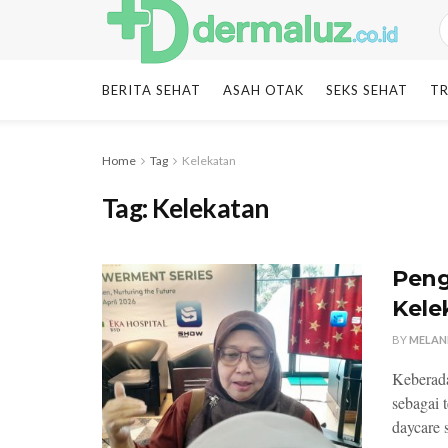
BERITA SEHAT
ASAH OTAK
SEKS SEHAT
TR
Home
Tag
Kelekatan
Tag:
Kelekatan
Peng
Kele
BY
MELAN
Keberada
sebagai 
daycare 