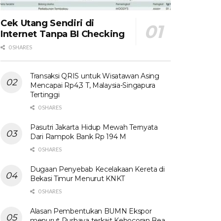
Cek Utang Sendiri di
Internet Tanpa BI Checking
0 SHARES
Transaksi QRIS untuk Wisatawan Asing
Mencapai Rp4,3 T, Malaysia-Singapura
Tertinggi
0 SHARES
Pasutri Jakarta Hidup Mewah Ternyata
Dari Rampok Bank Rp 194 M
0 SHARES
Dugaan Penyebab Kecelakaan Kereta di
Bekasi Timur Menurut KNKT
0 SHARES
Alasan Pembentukan BUMN Ekspor
menurut Purbaya terkait Kebocoran Bea