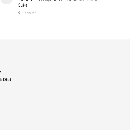
Cukai
0 SHARES
y
& Diet