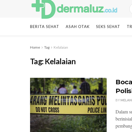
BERITA SEHAT
ASAH OTAK
SEKS SEHAT
TR
Home
Tag
Kelalaian
Tag:
Kelalaian
Boca
Polis
BY
MELAN
Dalam su
berinisi
pembangu