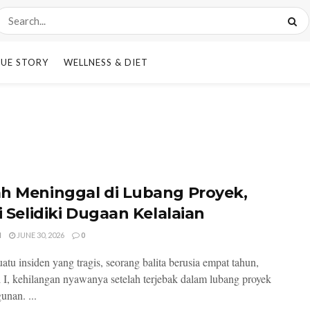
UE STORY
WELLNESS & DIET
h Meninggal di Lubang Proyek,
i Selidiki Dugaan Kelalaian
I
JUNE 30, 2026
0
atu insiden yang tragis, seorang balita berusia empat tahun,
al I, kehilangan nyawanya setelah terjebak dalam lubang proyek
nan. ...