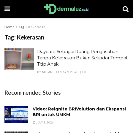
Home
Tag
Kekerasan
Tag:
Kekerasan
Daycare Sebagai Ruang Pengasuhan
Tanpa Kekerasan Bukan Sekadar Tempat
Titip Anak
BY
MELANI
MAY 9, 2026
0
Recommended Stories
Video: Reignite BRIVolution dan Ekspansi
BRI untuk UMKM
JULY 3, 2026