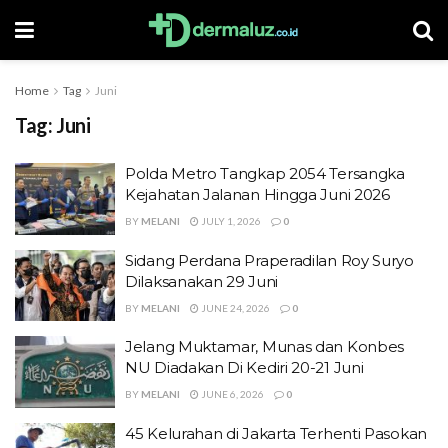
Home
Tag
Juni
Tag:
Juni
Polda Metro Tangkap 2054 Tersangka
Kejahatan Jalanan Hingga Juni 2026
BY
MELANI
JULY 1, 2026
0
Sidang Perdana Praperadilan Roy Suryo
Dilaksanakan 29 Juni
BY
MELANI
JUNE 24, 2026
0
Jelang Muktamar, Munas dan Konbes
NU Diadakan Di Kediri 20-21 Juni
BY
MELANI
JUNE 6, 2026
0
45 Kelurahan di Jakarta Terhenti Pasokan