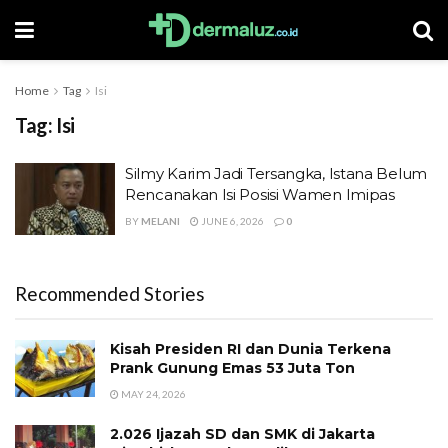
Home
Tag
Isi
Tag:
Isi
Silmy Karim Jadi Tersangka, Istana Belum
Rencanakan Isi Posisi Wamen Imipas
BY
MELANI
JUNE 6, 2026
0
Recommended Stories
Kisah Presiden RI dan Dunia Terkena
Prank Gunung Emas 53 Juta Ton
MAY 24, 2026
2.026 Ijazah SD dan SMK di Jakarta