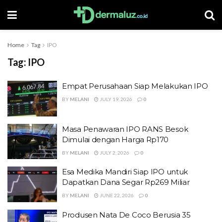
Home
Tag
IPO
Tag:
IPO
Empat Perusahaan Siap Melakukan IPO
BY
MELANI
JULY 19, 2026
0
Masa Penawaran IPO RANS Besok
Dimulai dengan Harga Rp170
BY
MELANI
JULY 2, 2026
0
Esa Medika Mandiri Siap IPO untuk
Dapatkan Dana Segar Rp269 Miliar
BY
MELANI
JUNE 22, 2026
0
Produsen Nata De Coco Berusia 35