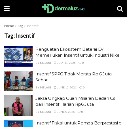
Home
Tag
Insentif
Tag:
Insentif
Penguatan Ekosistem Baterai EV
Memerlukan Insentif untuk Industri Nikel
BY
MELANI
JULY 11, 2026
0
Insentif SPPG Tidak Merata Rp 6 Juta
Sehari
BY
MELANI
JUNE 15, 2026
0
Jaksa Ungkap Cuan Miliaran Dadan Cs
dari Insentif Harian Rp6 Juta
BY
MELANI
JUNE 5, 2026
0
Insentif Fiskal untuk Pemda Berprestasi di