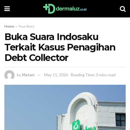
Home
True Story
Buka Suara Indosaku
Terkait Kasus Penagihan
Debt Collector
by
Melani
May 11, 2026
Reading Time: 3 mins read