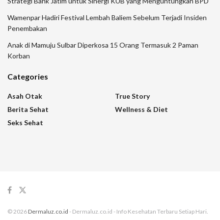
Strategi Bank Jatim untuk Sinergi KUB yang Menguntungkan BPD
Wamenpar Hadiri Festival Lembah Baliem Sebelum Terjadi Insiden
Penembakan
Anak di Mamuju Sulbar Diperkosa 15 Orang Termasuk 2 Paman
Korban
Categories
Asah Otak
True Story
Berita Sehat
Wellness & Diet
Seks Sehat
© 2026
Dermaluz.co.id
- Dermaluz.co.id - Info Kesehatan Terbaru Setiap Hari.