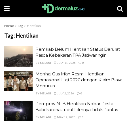
Home
Tag
Hentikan
Tag:
Hentikan
Pemkab Belum Hentikan Status Darurat
Pasca Kebakaran TPA Jatiwaringin
BY
MELANI
JULY 11, 2026
0
Menhaj Gus Irfan Resmi Hentikan
Operasional Haji 2026 dengan Klaim Biaya
Menurun
BY
MELANI
JULY 2, 2026
0
Pemprov NTB Hentikan Nobar Pesta
Babi karena Judul Filmnya Tidak Pantas
BY
MELANI
MAY 12, 2026
0