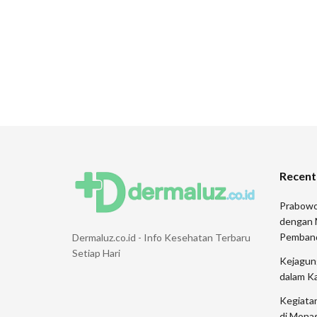
Recent
Prabowo
dengan 
Pemban
Dermaluz.co.id - Info Kesehatan Terbaru
Setiap Hari
Kejagung
dalam K
Kegiata
di Monas