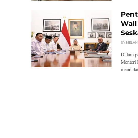
Pent
Wall
Sesk
BY
MELAN
Dalam pe
Menteri 
mendalam