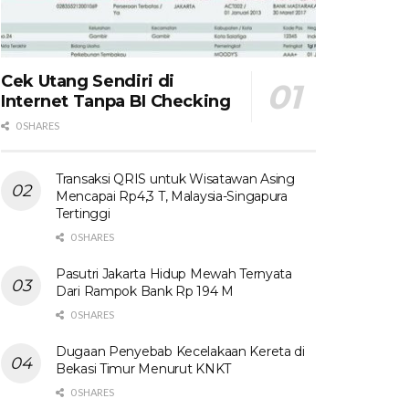
Cek Utang Sendiri di
Internet Tanpa BI Checking
0 SHARES
Transaksi QRIS untuk Wisatawan Asing
Mencapai Rp4,3 T, Malaysia-Singapura
Tertinggi
0 SHARES
Pasutri Jakarta Hidup Mewah Ternyata
Dari Rampok Bank Rp 194 M
0 SHARES
Dugaan Penyebab Kecelakaan Kereta di
Bekasi Timur Menurut KNKT
0 SHARES