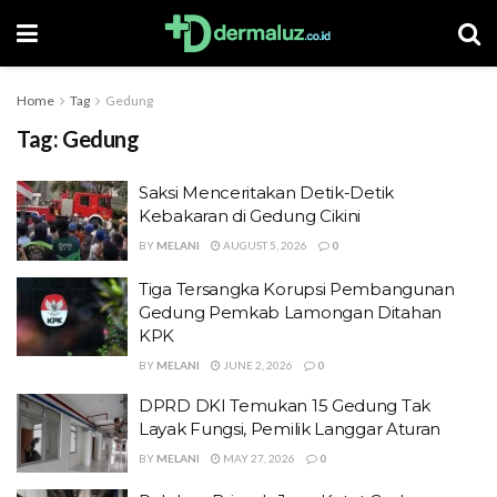
Home
Tag
Gedung
Tag:
Gedung
Saksi Menceritakan Detik-Detik
Kebakaran di Gedung Cikini
BY
MELANI
AUGUST 5, 2026
0
Tiga Tersangka Korupsi Pembangunan
Gedung Pemkab Lamongan Ditahan
KPK
BY
MELANI
JUNE 2, 2026
0
DPRD DKI Temukan 15 Gedung Tak
Layak Fungsi, Pemilik Langgar Aturan
BY
MELANI
MAY 27, 2026
0