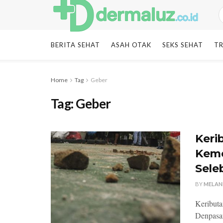
BERITA SEHAT
ASAH OTAK
SEKS SEHAT
TR
Home
Tag
Geber
Tag:
Geber
Keri
Keme
Sele
BY
MELAN
Keributa
Denpasar