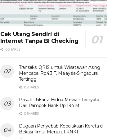
Cek Utang Sendiri di
Internet Tanpa BI Checking
0 SHARES
Transaksi QRIS untuk Wisatawan Asing
Mencapai Rp4,3 T, Malaysia-Singapura
Tertinggi
0 SHARES
Pasutri Jakarta Hidup Mewah Ternyata
Dari Rampok Bank Rp 194 M
0 SHARES
Dugaan Penyebab Kecelakaan Kereta di
Bekasi Timur Menurut KNKT