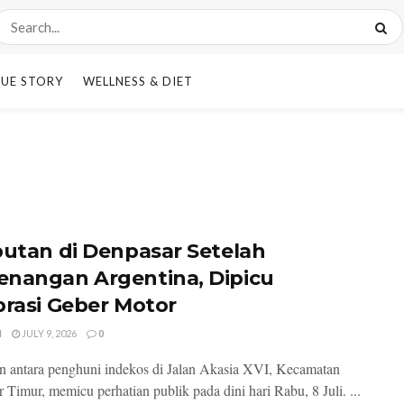
UE STORY
WELLNESS & DIET
butan di Denpasar Setelah
nangan Argentina, Dipicu
brasi Geber Motor
I
JULY 9, 2026
0
n antara penghuni indekos di Jalan Akasia XVI, Kecamatan
 Timur, memicu perhatian publik pada dini hari Rabu, 8 Juli. ...