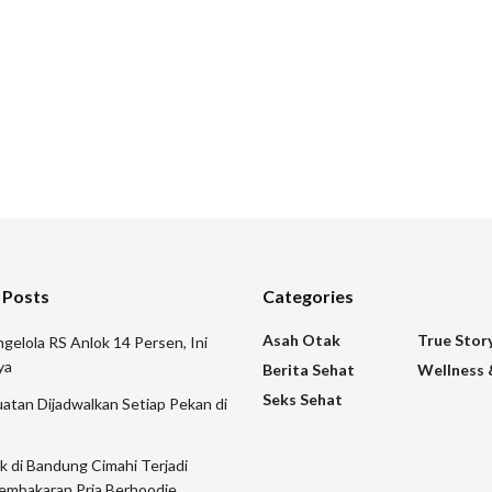
 Posts
Categories
Asah Otak
True Stor
gelola RS Anlok 14 Persen, Ini
ya
Berita Sehat
Wellness 
Seks Sehat
atan Dijadwalkan Setiap Pekan di
ik di Bandung Cimahi Terjadi
embakaran Pria Berhoodie