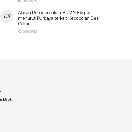
0 SHARES
Alasan Pembentukan BUMN Ekspor
menurut Purbaya terkait Kebocoran Bea
Cukai
0 SHARES
y
& Diet